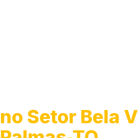
Guincho 24h
no Setor Bela V
Palmas‑TO