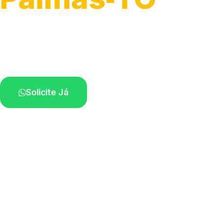
Atendimento para remoção veicular.
Profissionais atuando na sua região.
Solicite Já