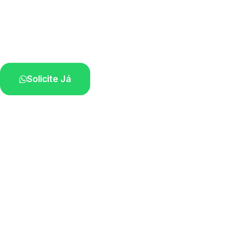
Atendimento ágil e remoção de motos.
Equipe disponível próximo a você.
Solicite Já