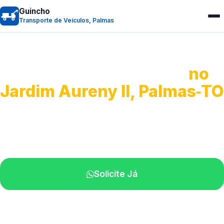
Guincho
Transporte de Veículos, Palmas
Transporte de Veículos
no
Jardim Aureny II, Palmas‑TO
Recolhimento de veículos em geral.
Equipe especializada na sua localidade.
Solicite Já