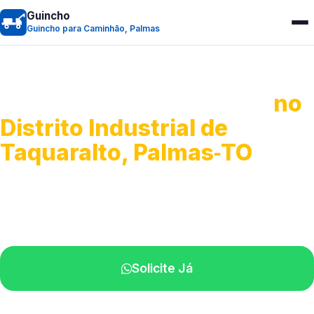
Guincho
Guincho para Caminhão, Palmas
Guincho para Caminhão
no
Distrito Industrial de
Taquaralto, Palmas‑TO
Atendimento de apoio a veículos grandes.
Profissionais qualificados na sua região.
Solicite Já