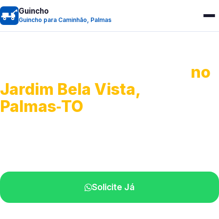
Guincho
Guincho para Caminhão, Palmas
Guincho para Caminhão
no
Jardim Bela Vista,
Palmas‑TO
Atendimento de apoio a veículos grandes.
Profissionais qualificados na sua região.
Solicite Já