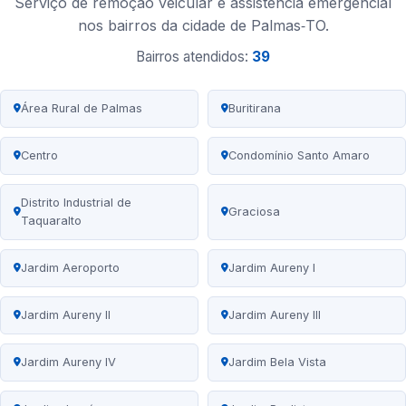
Serviço de remoção veicular e assistência emergencial
nos bairros da cidade de Palmas‑TO.
Bairros atendidos:
39
Área Rural de Palmas
Buritirana
Centro
Condomínio Santo Amaro
Distrito Industrial de
Graciosa
Taquaralto
Jardim Aeroporto
Jardim Aureny I
Jardim Aureny II
Jardim Aureny III
Jardim Aureny IV
Jardim Bela Vista