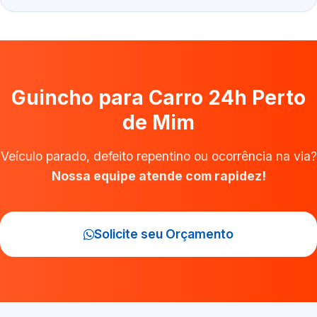
Guincho para Carro 24h Perto
de Mim
Veículo parado, defeito repentino ou ocorrência na via?
Nossa equipe atende com rapidez!
Solicite seu Orçamento