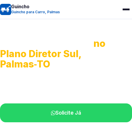
Guincho
Guincho para Carro, Palmas
Guincho para Carro
no
Plano Diretor Sul,
Palmas‑TO
Serviço ágil de transporte automotivo.
Equipe especializada perto de você.
Solicite Já