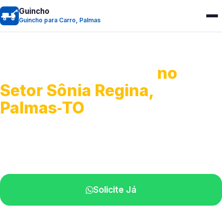
Guincho
Guincho para Carro, Palmas
Guincho para Carro
no
Setor Sônia Regina,
Palmas‑TO
Serviço ágil de transporte automotivo.
Equipe especializada perto de você.
Solicite Já