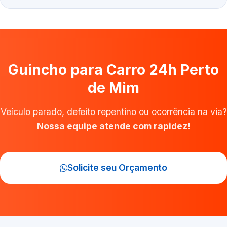
Guincho para Carro 24h Perto
de Mim
Veículo parado, defeito repentino ou ocorrência na via?
Nossa equipe atende com rapidez!
Solicite seu Orçamento