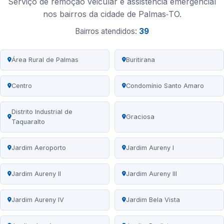
Serviço de remoção veicular e assistência emergencial
nos bairros da cidade de Palmas‑TO.
Bairros atendidos:
39
Área Rural de Palmas
Buritirana
Centro
Condomínio Santo Amaro
Distrito Industrial de
Graciosa
Taquaralto
Jardim Aeroporto
Jardim Aureny I
Jardim Aureny II
Jardim Aureny III
Jardim Aureny IV
Jardim Bela Vista