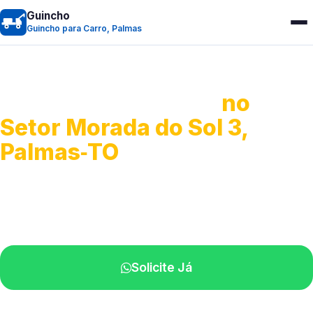
Guincho
Guincho para Carro, Palmas
Guincho para Carro
no
Setor Morada do Sol 3,
Palmas‑TO
Serviço ágil de transporte automotivo.
Equipe especializada perto de você.
Solicite Já