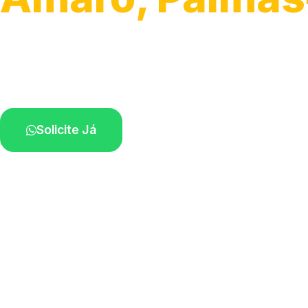
Atendimento ágil e remoção de motos.
Equipe disponível próximo a você.
Solicite Já