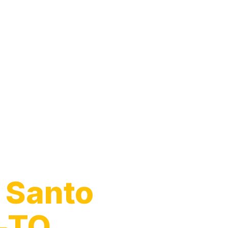
Moto
 Santo
‑TO