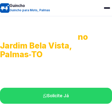
Guincho
Guincho para Moto, Palmas
Guincho para Moto
no
Jardim Bela Vista,
Palmas‑TO
Atendimento ágil e remoção de motos.
Equipe disponível próximo a você.
Solicite Já