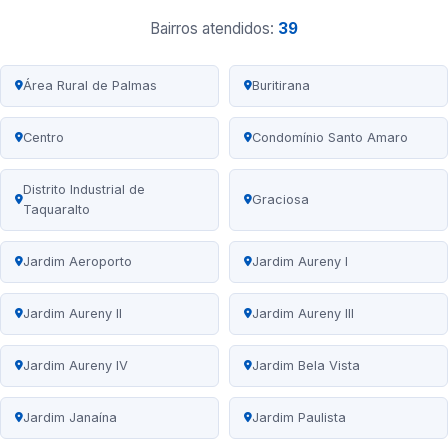
Bairros atendidos:
39
Área Rural de Palmas
Buritirana
Centro
Condomínio Santo Amaro
Distrito Industrial de
Graciosa
Taquaralto
Jardim Aeroporto
Jardim Aureny I
Jardim Aureny II
Jardim Aureny III
Jardim Aureny IV
Jardim Bela Vista
Jardim Janaína
Jardim Paulista