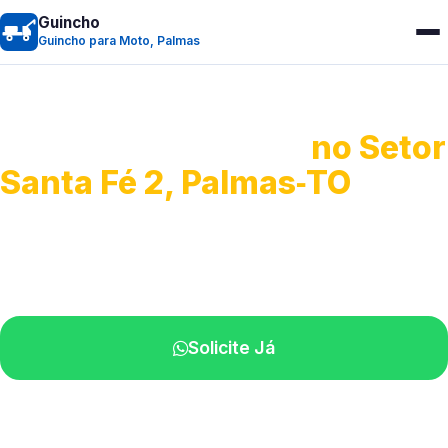
Guincho
Guincho para Moto, Palmas
Guincho para Moto
no Setor
Santa Fé 2, Palmas‑TO
Atendimento ágil e remoção de motos.
Equipe disponível próximo a você.
Solicite Já