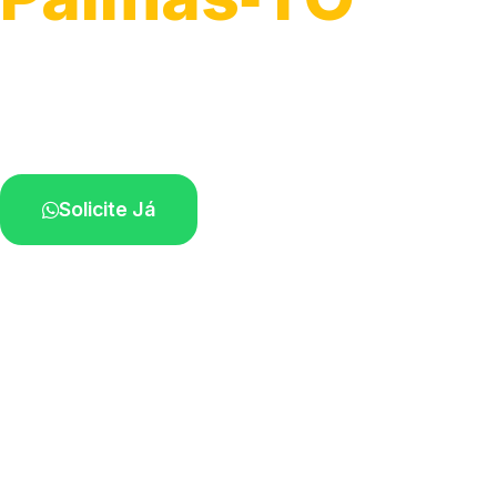
Atendimento para remoção veicular.
Profissionais atuando na sua região.
Solicite Já