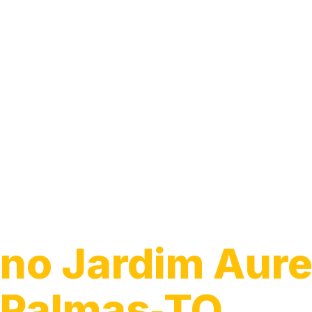
Guincho 24h
no Jardim Aure
Palmas‑TO