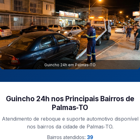
Guincho 24h em Palmas‑TO
Guincho 24h nos Principais Bairros de
Palmas‑TO
Atendimento de reboque e suporte automotivo disponível
nos bairros da cidade de Palmas‑TO.
Bairros atendidos:
39