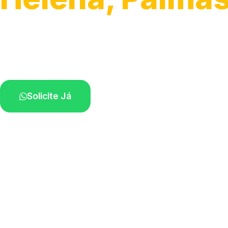
Atendimento para remoção veicular.
Profissionais atuando na sua região.
Solicite Já