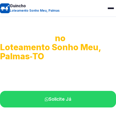
Guincho
Loteamento Sonho Meu, Palmas
Guincho 24h
no
Loteamento Sonho Meu,
Palmas‑TO
Atendimento para remoção veicular.
Profissionais atuando na sua região.
Solicite Já