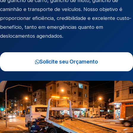
de
guincho de carro
,
guincho de moto
,
guincho de
caminhão
e
transporte de veículos
. Nosso objetivo é
proporcionar eficiência, credibilidade e excelente custo-
benefício, tanto em emergências quanto em
deslocamentos agendados.
Solicite seu Orçamento