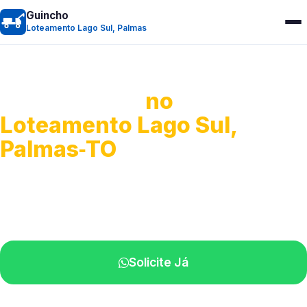
Guincho
Loteamento Lago Sul, Palmas
Guincho 24h
no
Loteamento Lago Sul,
Palmas‑TO
Atendimento para remoção veicular.
Profissionais atuando na sua região.
Solicite Já