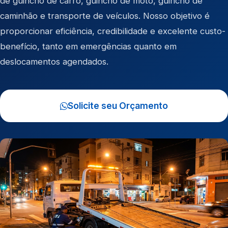
de
guincho de carro
,
guincho de moto
,
guincho de
caminhão
e
transporte de veículos
. Nosso objetivo é
proporcionar eficiência, credibilidade e excelente custo-
benefício, tanto em emergências quanto em
deslocamentos agendados.
Solicite seu Orçamento